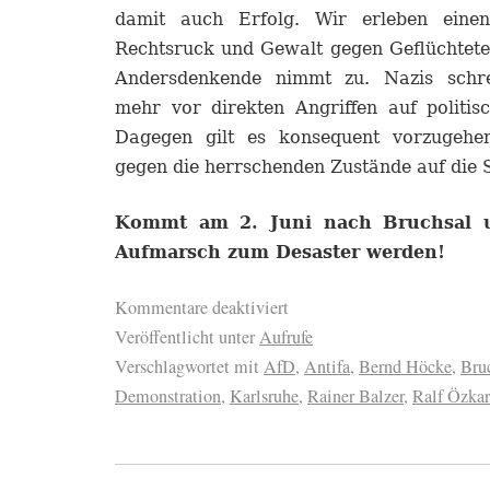
damit auch Erfolg. Wir erleben eine
Rechtsruck und Gewalt gegen Geflüchtete
Andersdenkende nimmt zu. Nazis schre
mehr vor direkten Angriffen auf politis
Dagegen gilt es konsequent vorzugehe
gegen die herrschenden Zustände auf die 
K
ommt
am 2. Juni
nach Bruchsal u
Aufmarsch zum Desaster
werden
!
Kommentare deaktiviert
Veröffentlicht unter
Aufrufe
Verschlagwortet mit
AfD
,
Antifa
,
Bernd Höcke
,
Bru
Demonstration
,
Karlsruhe
,
Rainer Balzer
,
Ralf Özkar