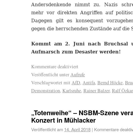
Andersdenkende nimmt zu. Nazis schre
mehr vor direkten Angriffen auf politis
Dagegen gilt es konsequent vorzugehe
gegen die herrschenden Zustände auf die 
K
ommt
am 2. Juni
nach Bruchsal u
Aufmarsch zum Desaster
werden
!
Kommentare deaktiviert
Veröffentlicht unter
Aufrufe
Verschlagwortet mit
AfD
,
Antifa
,
Bernd Höcke
,
Bru
Demonstration
,
Karlsruhe
,
Rainer Balzer
,
Ralf Özkar
„Totenweihe“ – NSBM-Szene vera
Konzert in Mühlacker
Veröffentlicht am
14. April 2018
|
Kommentare deaktiv