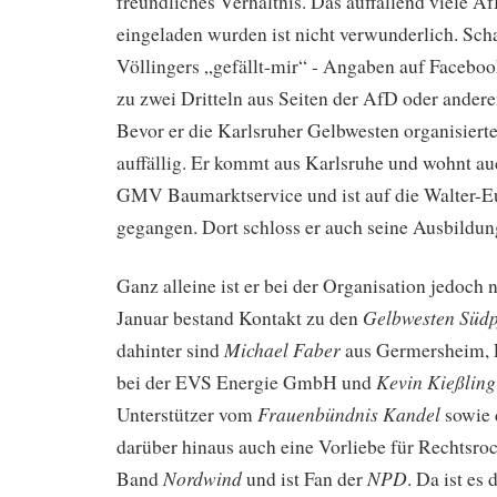
freundliches Verhältnis. Das auffallend viele A
eingeladen wurden ist nicht verwunderlich. Sch
Völlingers „gefällt-mir“ - Angaben auf Faceboo
zu zwei Dritteln aus Seiten der AfD oder ander
Bevor er die Karlsruher Gelbwesten organisierte
auffällig. Er kommt aus Karlsruhe und wohnt auc
GMV Baumarktservice und ist auf die Walter-
gegangen. Dort schloss er auch seine Ausbildu
Ganz alleine ist er bei der Organisation jedoch 
Gelbwesten Südp
Januar bestand Kontakt zu den
Michael Faber
dahinter sind
aus Germersheim, E
Kevin Kießling
bei der EVS Energie GmbH und
Frauenbündnis Kandel
Unterstützer vom
sowie 
darüber hinaus auch eine Vorliebe für Rechtsroc
Nordwind
NPD
Band
und ist Fan der
. Da ist es