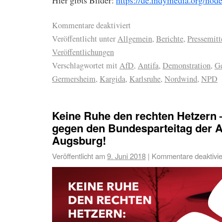
Hier gibts Bilder:
https://de.indymedia.org/nod
Kommentare deaktiviert
Veröffentlicht unter
Allgemein
,
Berichte
,
Pressemitt
Veröffentlichungen
Verschlagwortet mit
AfD
,
Antifa
,
Demonstration
,
G
Germersheim
,
Kargida
,
Karlsruhe
,
Nordwind
,
NPD
Keine Ruhe den rechten Hetzer
gegen den Bundesparteitag der A
Augsburg!
Veröffentlicht am
9. Juni 2018
|
Kommentare deaktivie