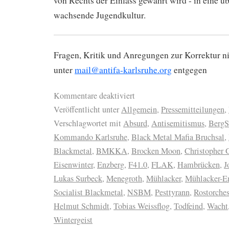
von Rechts der Einlass gewährt wird - in eine ü
wachsende Jugendkultur.
Fragen, Kritik und Anregungen zur Korrektur 
unter
mail@antifa-karlsruhe.org
entgegen
Kommentare deaktiviert
Veröffentlicht unter
Allgemein
,
Pressemitteilungen
,
Verschlagwortet mit
Absurd
,
Antisemitismus
,
BergS
Kommando Karlsruhe
,
Black Metal Mafia Bruchsal
,
Blackmetal
,
BMKKA
,
Brocken Moon
,
Christopher 
Eisenwinter
,
Enzberg
,
F41.0
,
FLAK
,
Hambrücken
,
J
Lukas Surbeck
,
Menegroth
,
Mühlacker
,
Mühlacker-E
Socialist Blackmetal
,
NSBM
,
Pesttyrann
,
Rostorches
Helmut Schmidt
,
Tobias Weissflog
,
Todfeind
,
Wacht
Wintergeist