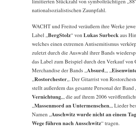
limitierten Stückzahl von symbolträchtigen „8
nationalsozialistischen Zaunpfahl.
WACHT und Freitod veräußern ihre Werke jewe
BergStolz
Lukas Surbeck
Label „
“ von
aus Hin
welches einen extremen Antisemitismus verkörpe
zuletzt durch die Auswahl ihrer Bands wiederspie
das Label zum Beispiel durch den Verkauf von
Absurd
Eisenwint
Merchandise der Bands „
„, „
Rostorchester
„
„. Der Gitarrist von Rostorchest
stellt außerdem das gesamte Personal der Band 
Vernichtung
„, die auf ihrem 2006 veröffentli
Massenmord an Untermenschen
„
„, Lieder be
Auschwitz wurde nicht an einem Tag
Namen „
Wege führen nach Ausschwitz
“ tragen.