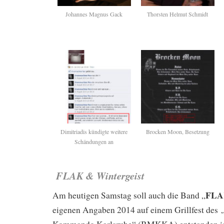
Johannes Magnus Gack
Thorsten Helmut Schmidt
Dimitriadis kündigte weitere
Brocken Moon, Besetzung
Schändungen an
FLAK & Wintergeist
FL
Am heutigen Samstag soll auch die Band „
eigenen Angaben 2014 auf einem Grillfest des 