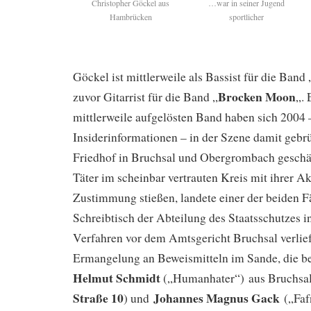
Christopher Göckel aus
…war in seiner Jugend
Hambrücken
sportlicher
Göckel ist mittlerweile als Bassist für die Band 
Brocken Moon
zuvor Gitarrist für die Band „
„. 
mittlerweile aufgelösten Band haben sich 2004 –
Insiderinformationen – in der Szene damit gebrü
Friedhof in Bruchsal und Obergrombach geschä
Täter im scheinbar vertrauten Kreis mit ihrer Ak
Zustimmung stießen, landete einer der beiden F
Schreibtisch der Abteilung des Staatsschutzes i
Verfahren vor dem Amtsgericht Bruchsal verlief
Ermangelung an Beweismitteln im Sande, die b
Helmut Schmidt
(„Humanhater“)
aus Bruchsal
Straße 10
Johannes Magnus Gack
) und
(„Faf