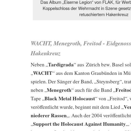
Das Album „Eiserne Legion“ von FLAK, für Wer
Koppelschloss der Wehrmacht in Szene gesetzt 
retuschiertem Hakenkreuz
WACHT, Menegroth, Freitod - Eidgenos
Hakenkreuz
Tardigrada
Neben „
“ aus Zürich bzw. Basel so
WACHT
„
“ aus dem Kanton Graubünden in Mü
spielen. Der Sänger der Band, „Steynsberg“, tra
Menegroth
Freito
neben „
“ auch für die Band „
Black Metal Holocaust
Tape „
“ von „Freitod“,
Ver
veröffentlicht wurde, beginnt mit dem Lied „
niederer Rassen
„. Auch der 2004 veröffentlich
Support the Holocaust Against Humanity
„
„,