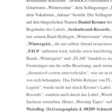
Kommando Karlsruhe“ (BMKKA) entstanden is
Gitarristen „Wintersonne“, dem Schlagzeuger „
dem Vokalisten „Adraas“ besteht. Der Schlagzeu
Daniel Kroner
auf den bürgerlichen Namen
hö
Seelenbrand-Records
Begründer des Labels „
„
mit seinem Band-Kollegen „Wintersonne“ ebenf
Wintergeist
„
„, die am selben Abend ersatzweis
F41.0
„
“ auftreten wird, welche zuvor kurzfristi
Bands „Wintergeist“ und „FLAK“ handelt es sich
Frontsänger um die selbe Besetzung, auch wenn
thematisch extrem unterscheiden“
„
, wie sie in 
von sich behaupten. Das Debüt-Release von FL
Legion“, wurde nicht nur durch Kroner’s Label
Records“, sondern auch durch das Label „Worsh
Sachsen vertrieben. Hinter „Worship Tapes“ ver
Weissflog
St.Georgenplatz 4,
08289
Schneeb
(