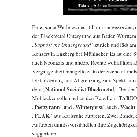
Eine ganze Weile war es still um sie geworden, d
der Blackmetal Untergrund aus Baden-Württem
Support the Underground
„
“ zurück und lädt am
Konzert in Enzberg bei Mühlacker. Es ist eine Su
auch Neonazis und andere Rechte wohlfühlen kö
Vergangenheit mangelte es in der Szene oftmals
Distanzierung und Abgrenzung zum Spektrum d
National Socialist Blackmetal
dem „
„. Bei der
TARD
Mühlacker sollen neben den Kapellen „
Pesttyrann
Wintergeist
Wacht
„
“ und „
“ auch „
FLAK
„
“ aus Karlsruhe auftreten. Zwei Bands, 
Auftreten unmissverständlich ihre Zugehörig
suggerieren.